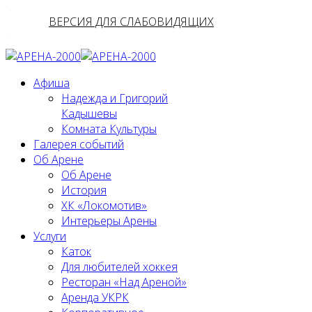
ВЕРСИЯ ДЛЯ СЛАБОВИДЯЩИХ
Афиша
Надежда и Григорий
Кадышевы
Комната Культуры
Галерея событий
Об Арене
Об Арене
История
ХК «Локомотив»
Интерьеры Арены
Услуги
Каток
Для любителей хоккея
Ресторан «Над Ареной»
Аренда УКРК